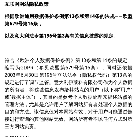
互联网网站隐私政策
根据欧洲通用数据保护条例第
13
条和第
14
条的法规
——
欧盟
第
679
号第
16
条，
以及意大利法令第
196
号第
3
条有关信息披露的规定。
符合《欧洲个人数据保护条例》第13条和第14条的规定，
缩写为GDPR（参见欧盟第679号第16条），同时还依据
2003年6月30日第196号立法法令（隐私权代码）第13条的
规定进行了调节监管。意大利伊莱科有限公司作为个人数据
的所有者，将这些信息发布给其站点的用户（以下称“用户”
或“数据主体”），其目的是参考个人数据处理来描述站点的
管理方法，尤其是允许用户了解网站所有者处理个人数据的
目的和方法。该信息仅对本网站有效，对于用户可能通过链
接进行查询的其他网站无效。网站所有者不以任何方式对第
三方网站负责。