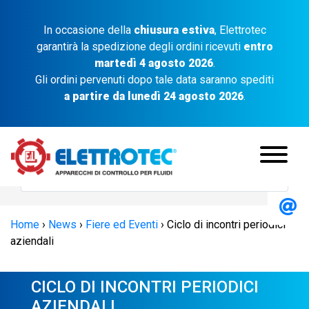
In occasione della
chiusura estiva
, Elettrotec
garantirà la spedizione degli ordini ricevuti
entro
martedì 4 agosto 2026
.
Gli ordini pervenuti dopo tale data saranno spediti
a partire da lunedì 24 agosto 2026
.
Home
›
News
›
Fiere ed Eventi
›
Ciclo di incontri periodici
aziendali
CICLO DI INCONTRI PERIODICI
AZIENDALI