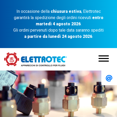
In occasione della
chiusura estiva
, Elettrotec
garantirà la spedizione degli ordini ricevuti
entro
martedì 4 agosto 2026
.
Gli ordini pervenuti dopo tale data saranno spediti
a partire da lunedì 24 agosto 2026
.