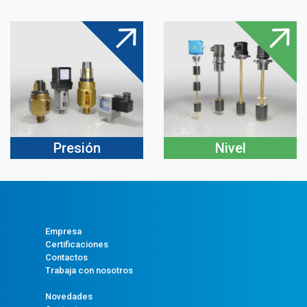
Presión
Nivel
Empresa
Certificaciones
Contactos
Trabaja con nosotros
Novedades