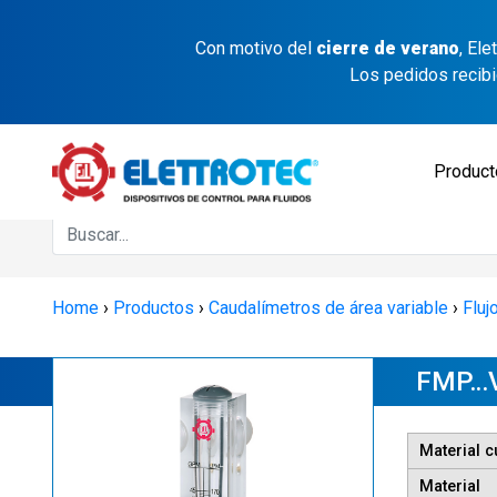
Con motivo del
cierre de verano
, El
Los pedidos recib
Produc
Home
›
Productos
›
Caudalímetros de área variable
›
Fluj
FMP…V
Material 
Material