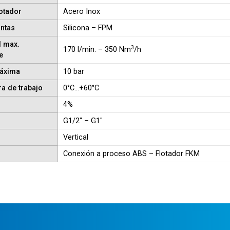
lotador
Acero Inox
untas
Silicona – FPM
 max.
3
170 l/min. – 350 Nm
/h
e
máxima
10 bar
a de trabajo
0°C…+60°C
4%
G1/2″ – G1″
Vertical
Conexión a proceso ABS – Flotador FKM