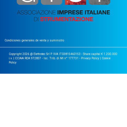
Condiciones generales de venta y suministro
Copyright 2026 @ Elettrotec Srl P. IVA IT03815460153 - Share capital € 1.200.000
i.v. | CCIAA REA 972837 - Isc. Trib. di MI n° 177731 -
Privacy Policy
|
Cookie
Policy