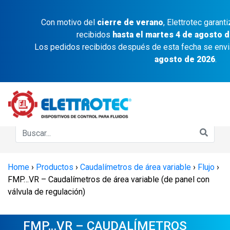
Con motivo del
cierre de verano
, Elettrotec garant
recibidos
hasta el martes 4 de agosto d
Los pedidos recibidos después de esta fecha se env
agosto de 2026
.
Home
›
Productos
›
Caudalímetros de área variable
›
Flujo
›
FMP…VR – Caudalímetros de área variable (de panel con
válvula de regulación)
FMP…VR – CAUDALÍMETROS