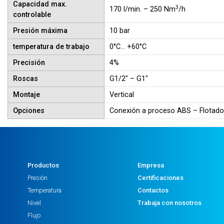
Capacidad max.
3
170 l/min. – 250 Nm
/h
controlable
Presión máxima
10 bar
temperatura de trabajo
0°C… +60°C
Precisión
4%
Roscas
G1/2″ – G1″
Montaje
Vertical
Opciones
Conexión a proceso ABS – Flotad
Productos
Empresa
Presión
Certificaciones
Temperatura
Contactos
Nivel
Trabaja con nosotros
Flujo