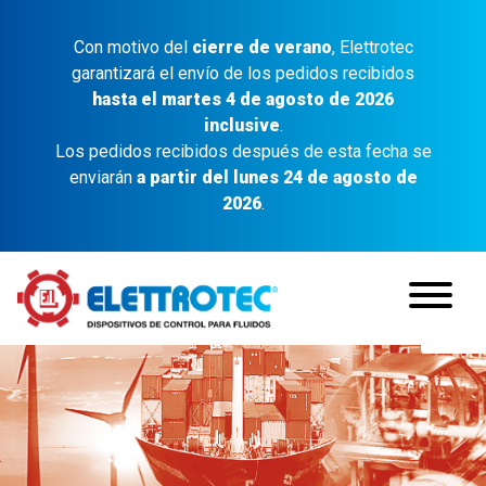
Con motivo del
cierre de verano
, Elettrotec
garantizará el envío de los pedidos recibidos
hasta el martes 4 de agosto de 2026
inclusive
.
Los pedidos recibidos después de esta fecha se
enviarán
a partir del lunes 24 de agosto de
2026
.