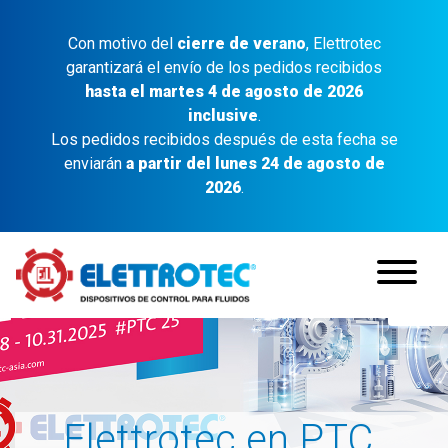
Con motivo del
cierre de verano
, Elettrotec
garantizará el envío de los pedidos recibidos
hasta el martes 4 de agosto de 2026
inclusive
.
Los pedidos recibidos después de esta fecha se
enviarán
a partir del lunes 24 de agosto de
2026
.
Elettrotec en PTC