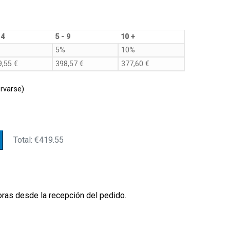
d
 4
5 - 9
10 +
5%
10%
9,55
€
398,57
€
377,60
€
rvarse)
Total:
€419.55
oras desde la recepción del pedido.