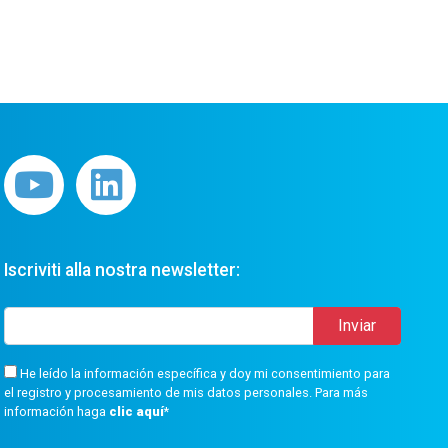
Iscriviti alla nostra newsletter:
He leído la información específica y doy mi consentimiento para
el registro y procesamiento de mis datos personales. Para más
información haga
clic aquí
*