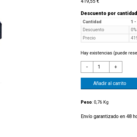
419,55
€
Descuento por cantida
Cantidad
1 -
Descuento
0%
Precio
41
Hay existencias (puede rese
CAUD.AL.VIS/EL.
-
+
2/16L/1'
H2O
Añadir al carrito
JUNTA
NBR
CONT.NA
Peso
: 0,76 Kg
MUELLA
M10
Envío garantizado en 48 h
MUELLA
M10