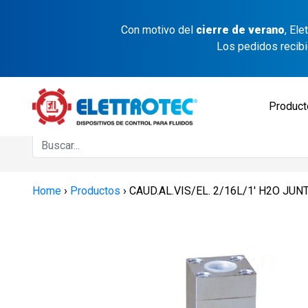
Con motivo del
cierre de verano
, El
Los pedidos recib
Produc
Home
›
Productos
›
CAUD.AL.VIS/EL. 2/16L/1′ H2O J