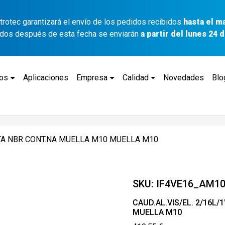
ettrotec garantizará el envío de los pedidos recibidos
hasta el m
idos después de esta fecha se enviarán
a partir del lunes 24
tos
Aplicaciones
Empresa
Calidad
Novedades
Blo
UNTA NBR CONT.NA MUELLA M10 MUELLA M10
SKU:
IF4VE16_AM1
CAUD.AL.VIS/EL. 2/16L
MUELLA M10