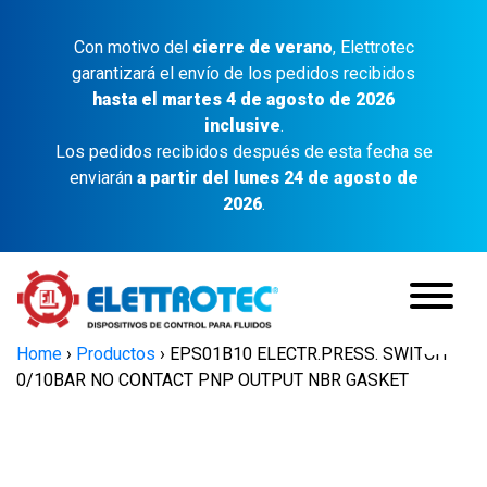
Con motivo del
cierre de verano
, Elettrotec
garantizará el envío de los pedidos recibidos
hasta el martes 4 de agosto de 2026
inclusive
.
Los pedidos recibidos después de esta fecha se
enviarán
a partir del lunes 24 de agosto de
2026
.
Home
›
Productos
›
EPS01B10 ELECTR.PRESS. SWITCH
0/10BAR NO CONTACT PNP OUTPUT NBR GASKET