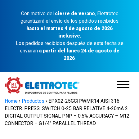
Con motivo del
cierre de verano
, Elettrotec
garantizará el envío de los pedidos recibidos
hasta el martes 4 de agosto de 2026
inclusive
.
Los pedidos recibidos después de esta fecha se
enviarán
a partir del lunes 24 de agosto de
2026
.
Home
›
Productos
›
EPX02-25GCIPWMR14 AISI 316
ELECTR. PRESS. SWITCH 0-25 BAR RELATIVE 4-20mA 2
DIGITAL OUTPUT SIGNAL PNP – 0,5% ACCURACY – M12
CONNECTOR – G1/4″ PARALLEL THREAD