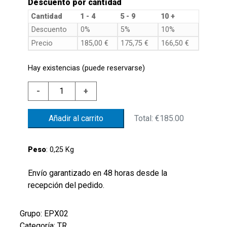
Descuento por cantidad
Cantidad
1 - 4
5 - 9
10 +
Descuento
0%
5%
10%
Precio
185,00
€
175,75
€
166,50
€
Hay existencias (puede reservarse)
EPX02-
-
+
25GCIPWMR14
AISI
Total:
€185.00
Añadir al carrito
316
ELECTR.
PRESS.
Peso
: 0,25 Kg
SWITCH
0-
Envío garantizado en 48 horas desde la
25
recepción del pedido.
BAR
RELATIVE
Grupo: EPX02
4-
Categoría: TR