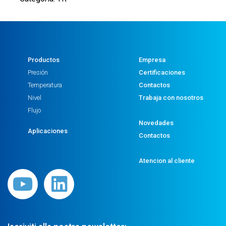
20mA
2
DIGITAL
OUTPUT
SIGNAL
Productos
Empresa
PNP
Presión
Certificaciones
-
Temperatura
Contactos
0,5%
Nivel
Trabaja con nosotros
ACCURACY
Flujo
-
Novedades
M12
Aplicaciones
Contactos
CONNECTOR
-
Atencion al cliente
G1/4"
PARALLEL
THREAD
cantidad