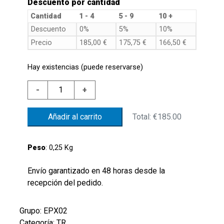
Descuento por cantidad
Cantidad
1 - 4
5 - 9
10 +
Descuento
0%
5%
10%
Precio
185,00
€
175,75
€
166,50
€
Hay existencias (puede reservarse)
EPX02-
-
+
400GCIPWMR14
AISI316
Total:
€185.00
Añadir al carrito
ELECTR.
PRESS.
SWITCH
Peso
: 0,25 Kg
0-
400
Envío garantizado en 48 horas desde la
BAR
recepción del pedido.
RELATIVE
4-
Grupo: EPX02
20mA
Categoría: TR