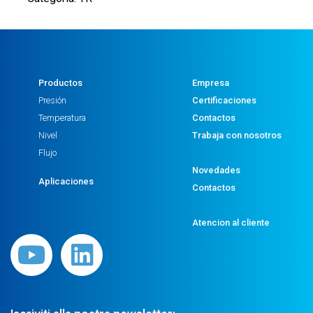
2
DIGITAL
OUTPUT
SIGNAL
PNP
Productos
Empresa
-
Presión
Certificaciones
0,5%
Temperatura
Contactos
ACCURACY
Nivel
Trabaja con nosotros
-
Flujo
M12
Novedades
CONNECTOR
Aplicaciones
Contactos
-
G1/4"
Atencion al cliente
PARALLEL
THREAD
cantidad