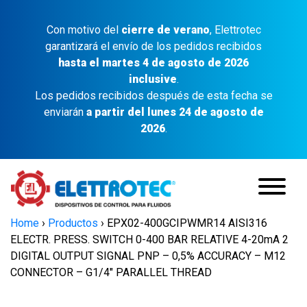
Con motivo del
cierre de verano
, Elettrotec
garantizará el envío de los pedidos recibidos
hasta el martes 4 de agosto de 2026
inclusive
.
Los pedidos recibidos después de esta fecha se
enviarán
a partir del lunes 24 de agosto de
2026
.
Home
›
Productos
›
EPX02-400GCIPWMR14 AISI316
ELECTR. PRESS. SWITCH 0-400 BAR RELATIVE 4-20mA 2
DIGITAL OUTPUT SIGNAL PNP – 0,5% ACCURACY – M12
CONNECTOR – G1/4″ PARALLEL THREAD