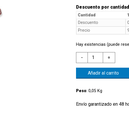
Descuento por cantida
Cantidad
1
Descuento
Precio
Hay existencias (puede rese
NIVEL
-
+
BRIDA
1/8"G
Añadir al carrito
INOX
CONT.SC.FLOTANTE
INOX
Peso
: 0,05 Kg
cantidad
Envío garantizado en 48 h