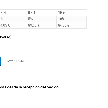
d
 - 4
5 - 9
10 +
0%
5%
10%
94,05
€
89,35
€
84,65
€
rvarse)
Total:
€94.05
oras desde la recepción del pedido.