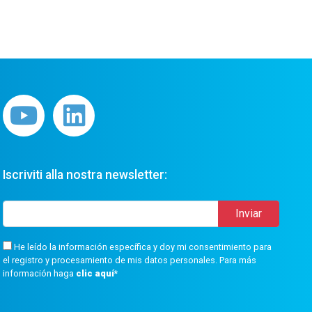
Iscriviti alla nostra newsletter:
He leído la información específica y doy mi consentimiento para
el registro y procesamiento de mis datos personales. Para más
información haga
clic aquí
*