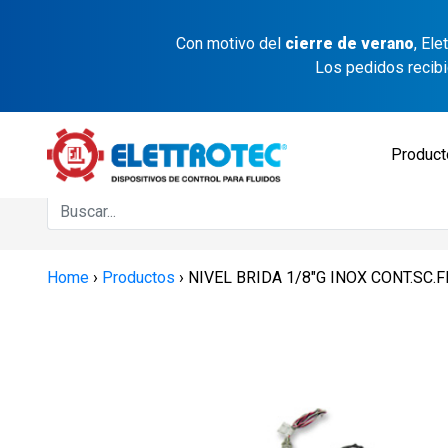
Con motivo del
cierre de verano
, El
Los pedidos recib
Produc
Home
›
Productos
›
NIVEL BRIDA 1/8″G INOX CONT.SC.