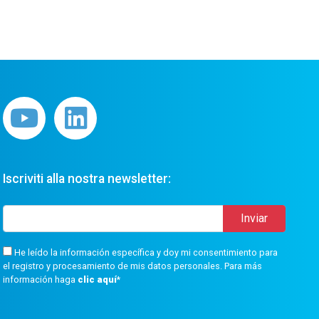
Iscriviti alla nostra newsletter:
He leído la información específica y doy mi consentimiento para
el registro y procesamiento de mis datos personales. Para más
información haga
clic aquí
*