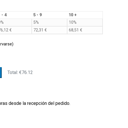
d
 - 4
5 - 9
10 +
0%
5%
10%
76,12
€
72,31
€
68,51
€
rvarse)
Total:
€76.12
oras desde la recepción del pedido.