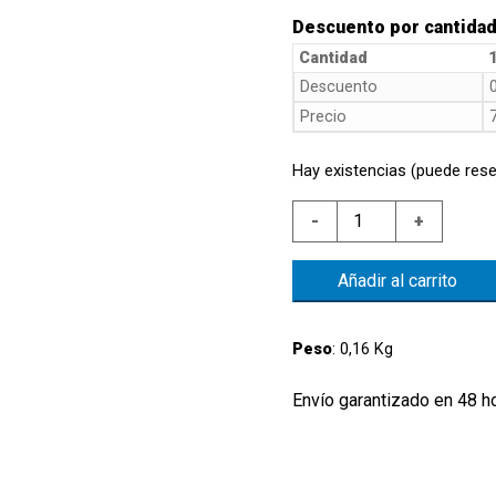
Descuento por cantida
Cantidad
1
Descuento
Precio
Hay existencias (puede rese
NIVEL
-
+
BRIDA
18X1,5
Añadir al carrito
AL.MIN.300NC
FLOTANTE
NBR
Peso
: 0,16 Kg
NO
REV.
Envío garantizado en 48 h
cantidad