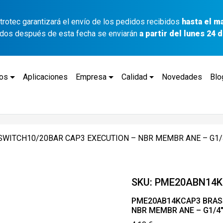
ettrotec garantizará el envío de los pedidos recibidos
hasta el m
idos después de esta fecha se enviarán
a partir del lunes 24
tos
Aplicaciones
Empresa
Calidad
Novedades
Blo
WITCH10/20BAR CAP3 EXECUTION – NBR MEMBR ANE – G1/
SKU:
PME20ABN14K
PME20AB14KCAP3 BRASS
NBR MEMBR ANE – G1/4