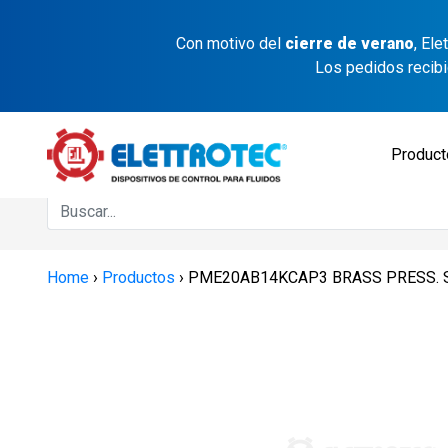
Con motivo del
cierre de verano
, El
Los pedidos recib
Produc
Home
›
Productos
›
PME20AB14KCAP3 BRASS PRESS. S