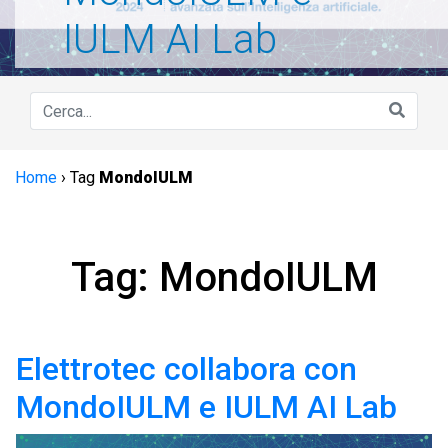
IULM AI Lab
Home
›
Tag
MondoIULM
Tag: MondoIULM
Elettrotec collabora con
MondoIULM e IULM AI Lab