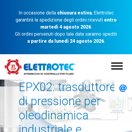
In occasione della
chiusura estiva
, Elettrotec
garantirà la spedizione degli ordini ricevuti
entro
martedì 4 agosto 2026
.
Gli ordini pervenuti dopo tale data saranno spediti
a partire da lunedì 24 agosto 2026
.
EPX02: trasduttore
di pressione per
oleodinamica
industriale e