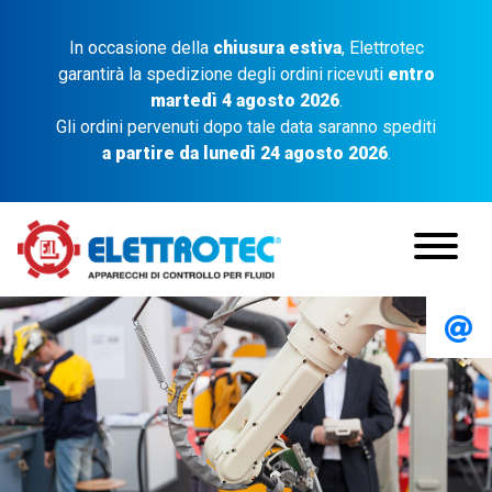
In occasione della
chiusura estiva
, Elettrotec
garantirà la spedizione degli ordini ricevuti
entro
martedì 4 agosto 2026
.
Gli ordini pervenuti dopo tale data saranno spediti
a partire da lunedì 24 agosto 2026
.