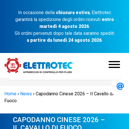
In occasione della
chiusura estiva
, Elettrotec
garantirà la spedizione degli ordini ricevuti
entro
martedì 4 agosto 2026
.
Gli ordini pervenuti dopo tale data saranno spediti
a partire da lunedì 24 agosto 2026
.
Home
›
News
›
Capodanno Cinese 2026 – Il Cavallo di
Fuoco
CAPODANNO CINESE 2026 –
IL CAVALLO DI FUOCO