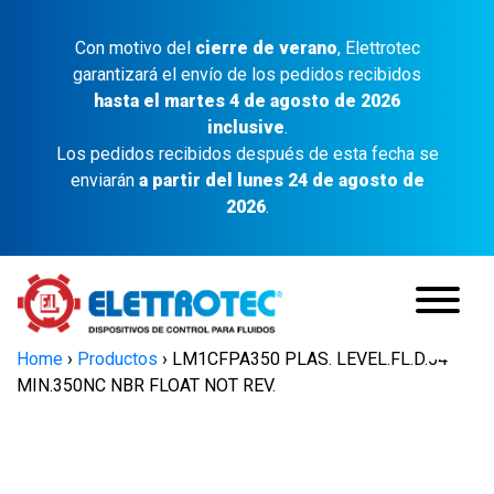
Con motivo del
cierre de verano
, Elettrotec
garantizará el envío de los pedidos recibidos
hasta el martes 4 de agosto de 2026
inclusive
.
Los pedidos recibidos después de esta fecha se
enviarán
a partir del lunes 24 de agosto de
2026
.
Home
›
Productos
›
LM1CFPA350 PLAS. LEVEL.FL.D.54
MIN.350NC NBR FLOAT NOT REV.