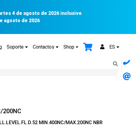
artes 4 de agosto de 2026 inclusive
.
 de agosto de 2026
.
g
Soporte
Contactos
Shop
ES
/200NC
L.LEVEL.FL.D.52 MIN.400NC/MAX.200NC NBR