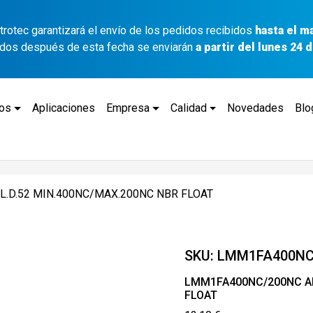
ettrotec garantizará el envío de los pedidos recibidos
hasta el m
idos después de esta fecha se enviarán
a partir del lunes 24
tos
Aplicaciones
Empresa
Calidad
Novedades
Blo
L.D.52 MIN.400NC/MAX.200NC NBR FLOAT
SKU:
LMM1FA400NC
LMM1FA400NC/200NC AL
FLOAT