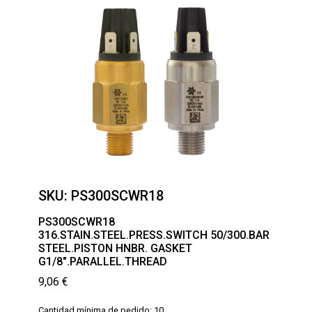
SKU:
PS300SCWR18
PS300SCWR18
316.STAIN.STEEL.PRESS.SWITCH 50/300.BAR
STEEL.PISTON HNBR. GASKET
G1/8″.PARALLEL.THREAD
9,06
€
Cantidad mínima de pedido: 10