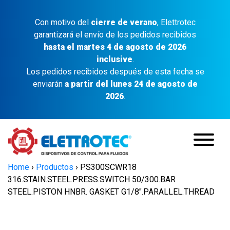
Con motivo del
cierre de verano
, Elettrotec
garantizará el envío de los pedidos recibidos
hasta el martes 4 de agosto de 2026
inclusive
.
Los pedidos recibidos después de esta fecha se
enviarán
a partir del lunes 24 de agosto de
2026
.
Home
›
Productos
›
PS300SCWR18
316.STAIN.STEEL.PRESS.SWITCH 50/300.BAR
STEEL.PISTON HNBR. GASKET G1/8″.PARALLEL.THREAD