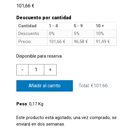
101,66
€
Descuento por cantidad
Cantidad
1 - 4
5 - 9
10 +
Descuento
0%
5%
10%
Precio
101,66
€
96,58
€
91,49
€
Disponible para reserva
NIVEL
-
+
BRIDA
18X1,5
Total:
€101.66
Añadir al carrito
AL.MIN.350SC
FLOTANTE
NBR
Peso
: 0,17 Kg
cantidad
Este producto está agotado; una vez comprado, se
enviará en dos semanas.