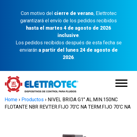
Con motivo del
cierre de verano
, Elettrotec
garantizará el envío de los pedidos recibidos
hasta el martes 4 de agosto de 2026
inclusive
.
Los pedidos recibidos después de esta fecha se
enviarán
a partir del lunes 24 de agosto de
2026
.
Home
›
Productos
›
NIVEL BRIDA G1″ AL.MIN.150NC
FLOTANTE NBR REV.TER.FIJO 70’C NA TERM.FIJO 70’C NA