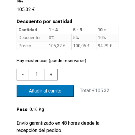
NA
105,32
€
Descuento por cantidad
Cantidad
1 - 4
5 - 9
10 +
Descuento
0%
5%
10%
Precio
105,32
€
100,05
€
94,79
€
Hay existencias (puede reservarse)
NIVEL
-
+
BRIDA
G1"
Total:
€105.32
Añadir al carrito
AL.MIN.150NC
FLOTANTE
NBR
Peso
: 0,16 Kg
REV.TER.FIJO
70'C
Envío garantizado en 48 horas desde la
NA
recepción del pedido.