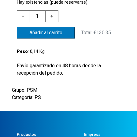
Hay existencias (puede reservarse)
PRES.
-
+
AISI316
10/50
Total:
€130.35
Añadir al carrito
BAR
-
MEMB.
Peso
: 0,14 Kg
NBR
-
Envío garantizado en 48 horas desde la
CONEX.
recepción del pedido.
G1/4"
CILÌNDRICO
Grupo: PSM
-
Categoría: PS
CONT.
SPDT
cantidad
Productos
Empresa