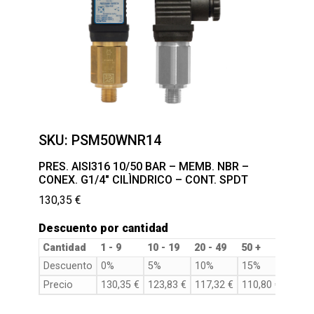
SKU:
PSM50WNR14
PRES. AISI316 10/50 BAR – MEMB. NBR –
CONEX. G1/4″ CILÌNDRICO – CONT. SPDT
130,35
€
Descuento por cantidad
Cantidad
1 - 9
10 - 19
20 - 49
50 +
Descuento
0%
5%
10%
15%
Precio
130,35
€
123,83
€
117,32
€
110,80
€