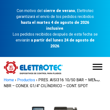
Con motivo del
cierre de verano
, Elettrotec
garantizará el envío de los pedidos recibidos
hasta el martes 4 de agosto de 2026
inclusive
.
Los pedidos recibidos después de esta fecha se
enviarán
a partir del lunes 24 de agosto de
2026
.
Home
›
Productos
›
PRES. AISI316 10/50 BAR – MEMB.
NBR – CONEX. G1/4″ CILÌNDRICO – CONT. SPDT