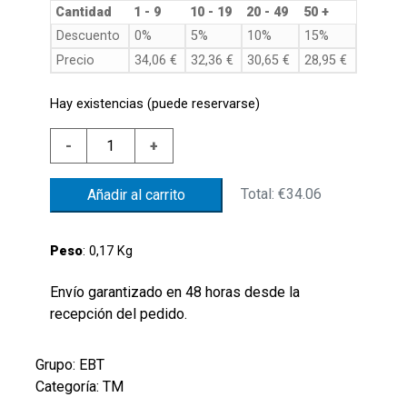
Cantidad
1 - 9
10 - 19
20 - 49
50 +
Descuento
0%
5%
10%
15%
Precio
34,06
€
32,36
€
30,65
€
28,95
€
Hay existencias (puede reservarse)
TERMOST.LAT.90'C
-
+
+/-5'C
CONEX.
Total:
€34.06
Añadir al carrito
G1/2"CONTACTO
NORMAL.ABIERTO
cantidad
Peso
: 0,17 Kg
Envío garantizado en 48 horas desde la
recepción del pedido.
Grupo: EBT
Categoría: TM