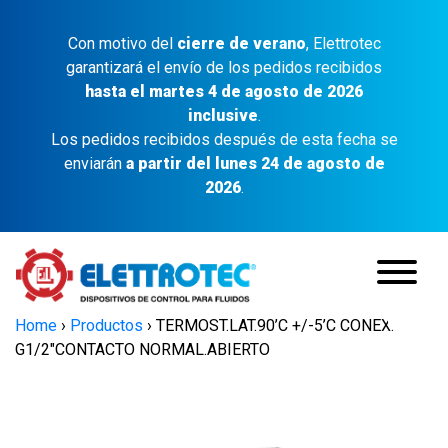
Con motivo del
cierre de verano
, Elettrotec
garantizará el envío de los pedidos recibidos
hasta el martes 4 de agosto de 2026
inclusive
.
Los pedidos recibidos después de esta fecha se
enviarán
a partir del lunes 24 de agosto de
2026
.
Home
›
Productos
›
TERMOST.LAT.90’C +/-5’C CONEX.
G1/2″CONTACTO NORMAL.ABIERTO