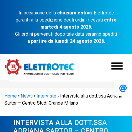
In occasione della
chiusura estiva
, Elettrotec
garantirà la spedizione degli ordini ricevuti
entro
martedì 4 agosto 2026
.
Gli ordini pervenuti dopo tale data saranno spediti
a partire da lunedì 24 agosto 2026
.
Home
›
News
›
Interviste
›
Intervista alla dott.ssa Adriana
Sartor – Centro Studi Grande Milano
INTERVISTA ALLA DOTT.SSA
ADRIANA SARTOR – CENTRO