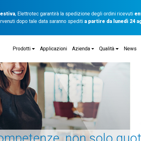
 estiva
, Elettrotec garantirà la spedizione degli ordini ricevuti
en
ervenuti dopo tale data saranno spediti
a partire da lunedì 24 
Prodotti
Applicazioni
Azienda
Qualità
News
ompetenze, non solo quot