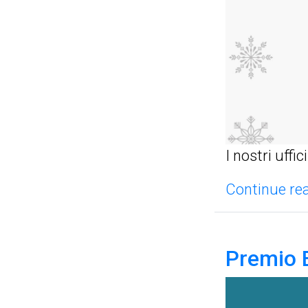
I nostri uf
Continue rea
Premio E