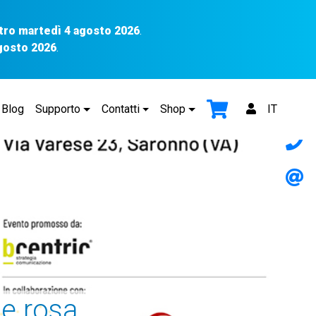
tro martedì 4 agosto 2026
.
agosto 2026
.
Blog
Supporto
Contatti
Shop
IT
e rosa