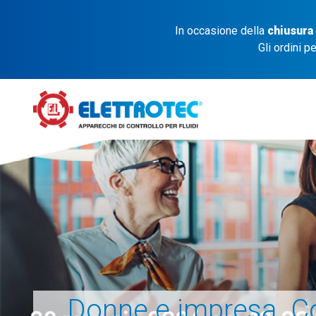
In occasione della
chiusura
Gli ordini p
Donne e impresa. C