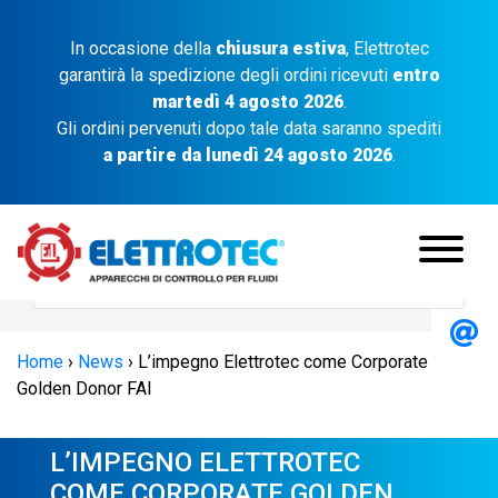
In occasione della
chiusura estiva
, Elettrotec
garantirà la spedizione degli ordini ricevuti
entro
martedì 4 agosto 2026
.
Gli ordini pervenuti dopo tale data saranno spediti
a partire da lunedì 24 agosto 2026
.
Home
›
News
›
L’impegno Elettrotec come Corporate
Golden Donor FAI
L’IMPEGNO ELETTROTEC
COME CORPORATE GOLDEN