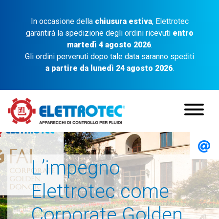
In occasione della
chiusura estiva
, Elettrotec
garantirà la spedizione degli ordini ricevuti
entro
martedì 4 agosto 2026
.
Gli ordini pervenuti dopo tale data saranno spediti
a partire da lunedì 24 agosto 2026
.
L’impegno
Elettrotec come
Corporate Golden