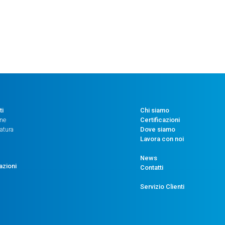
4-
20
mA
+
2
USCITE
DIGITALI
PNP
-
ti
Chi siamo
ACCURATEZZA
one
Certificazioni
atura
Dove siamo
0,5%
Lavora con noi
-
CONN.
News
azioni
M12
Contatti
-
Servizio Clienti
ATT.
G1/4"
CILINDRICO