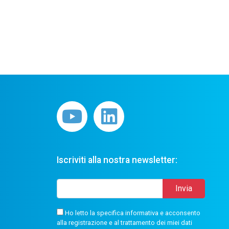
Iscriviti alla nostra newsletter:
Ho letto la specifica informativa e acconsento
alla registrazione e al trattamento dei miei dati