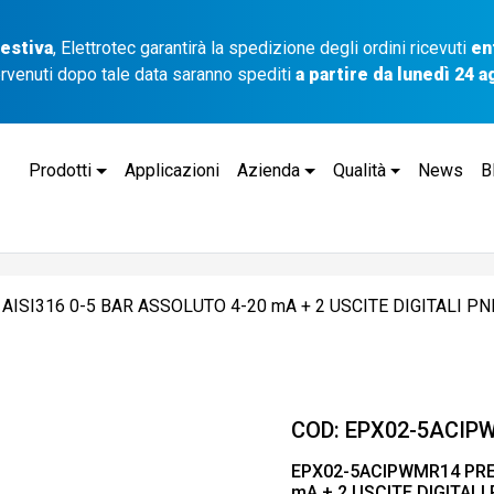
 estiva
, Elettrotec garantirà la spedizione degli ordini ricevuti
en
ervenuti dopo tale data saranno spediti
a partire da lunedì 24 
Prodotti
Applicazioni
Azienda
Qualità
News
B
ISI316 0-5 BAR ASSOLUTO 4-20 mA + 2 USCITE DIGITALI PNP
COD:
EPX02-5ACIP
EPX02-5ACIPWMR14 PRES
mA + 2 USCITE DIGITALI