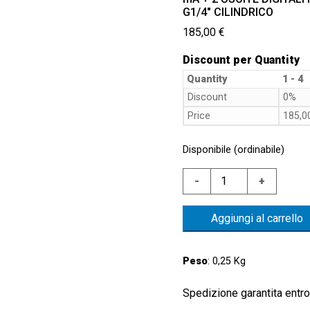
G1/4″ CILINDRICO
185,00
€
Discount per Quantity
Quantity
1 - 4
Discount
0%
Price
185,
Disponibile (ordinabile)
EPX02-
-
+
5ACIPWMR14
PRESS.
Aggiungi al carrello
ELETTR.
AISI316
0-
Peso
: 0,25 Kg
5
BAR
Spedizione garantita entro 
ASSOLUTO