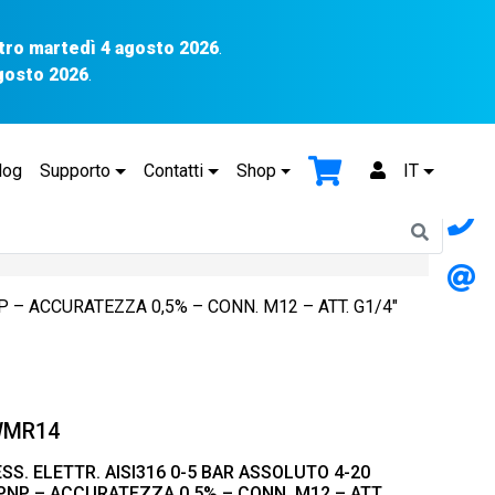
tro martedì 4 agosto 2026
.
agosto 2026
.
log
Supporto
Contatti
Shop
IT
 – ACCURATEZZA 0,5% – CONN. M12 – ATT. G1/4″
WMR14
S. ELETTR. AISI316 0-5 BAR ASSOLUTO 4-20
 PNP – ACCURATEZZA 0,5% – CONN. M12 – ATT.