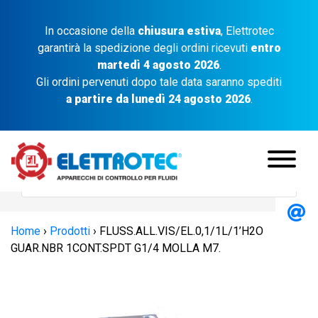
In occasione della
chiusura estiva
, Elettrotec
garantirà la spedizione degli ordini ricevuti
entro
martedì 4 agosto 2026
.
Gli ordini pervenuti dopo tale data saranno spediti
a partire da lunedì 24 agosto 2026
.
Home
›
Prodotti
›
FLUSS.ALL.VIS/EL.0,1/1L/1’H2O
GUAR.NBR 1CONT.SPDT G1/4 MOLLA M7.