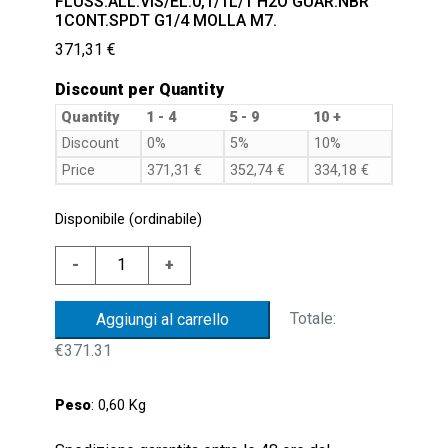
FLUSS.ALL.VIS/EL.0,1/1L/1’H2O GUAR.NBR
1CONT.SPDT G1/4 MOLLA M7.
371,31
€
Discount per Quantity
Quantity
1 - 4
5 - 9
10 +
Discount
0%
5%
10%
Price
371,31
€
352,74
€
334,18
€
Disponibile (ordinabile)
FLUSS.ALL.VIS/EL.0,1/1L/1'H2O
-
+
GUAR.NBR
1CONT.SPDT
Totale:
Aggiungi al carrello
G1/4
€371.31
MOLLA
M7.
quantità
Peso
: 0,60 Kg