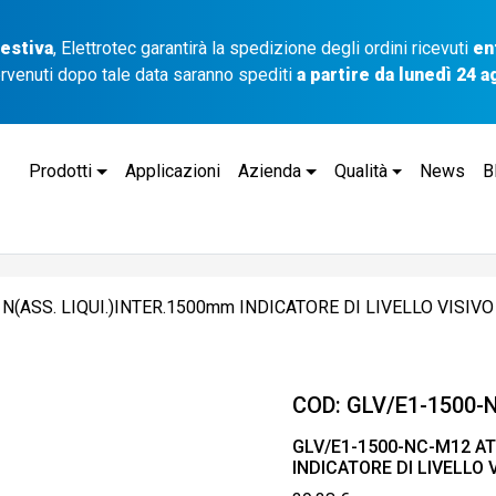
 estiva
, Elettrotec garantirà la spedizione degli ordini ricevuti
en
ervenuti dopo tale data saranno spediti
a partire da lunedì 24 
Prodotti
Applicazioni
Azienda
Qualità
News
B
N(ASS. LIQUI.)INTER.1500mm INDICATORE DI LIVELLO VISIVO
COD:
GLV/E1-1500-
GLV/E1-1500-NC-M12 ATT
INDICATORE DI LIVELLO 