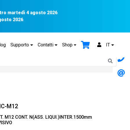
tro martedì 4 agosto 2026
.
agosto 2026
.
log
Supporto
Contatti
Shop
IT
NC-M12
. M12 CONT. N(ASS. LIQUI.)INTER.1500mm
VISIVO