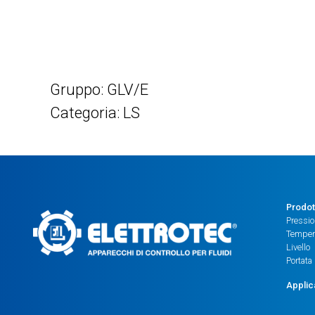
Gruppo: GLV/E
Categoria: LS
Prodot
Pressi
Temper
Livello
Portata
Applic