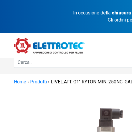
In occasione della
chiusura
Gli ordini p
Home
›
Prodotti
›
LIVEL.ATT. G1″ RYTON MIN. 250NC. GA