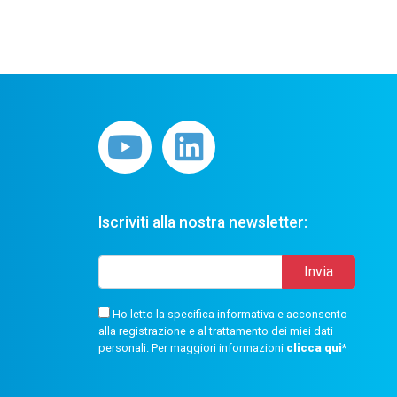
Iscriviti alla nostra newsletter:
Ho letto la specifica informativa e acconsento
alla registrazione e al trattamento dei miei dati
personali. Per maggiori informazioni
clicca qui
*