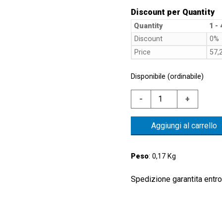
Discount per Quantity
Quantity
1 - 
Discount
0%
Price
57,
Disponibile (ordinabile)
LIVEL.ATT.
-
+
G1"
RYTON
Aggiungi al carrello
MIN.
250NC.
GALL.
Peso
: 0,17 Kg
NBR
REV.
Spedizione garantita entro 
quantità