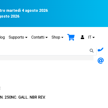
tro martedì 4 agosto 2026
.
agosto 2026
.
log
Supporto
Contatti
Shop
IT
C
N. 250NC. GALL. NBR REV.