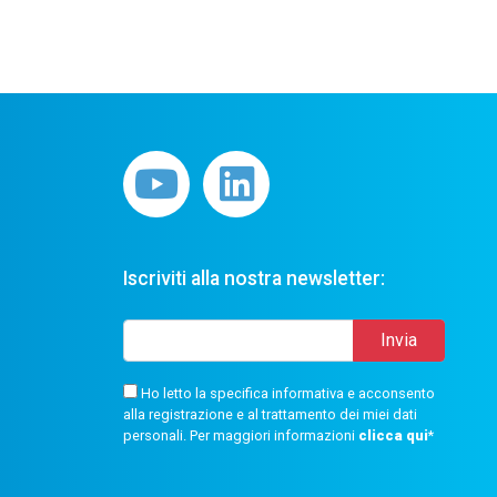
Iscriviti alla nostra newsletter:
Ho letto la specifica informativa e acconsento
alla registrazione e al trattamento dei miei dati
personali. Per maggiori informazioni
clicca qui
*