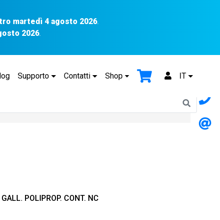
tro martedì 4 agosto 2026
.
agosto 2026
.
log
Supporto
Contatti
Shop
IT
 GALL. POLIPROP. CONT. NC