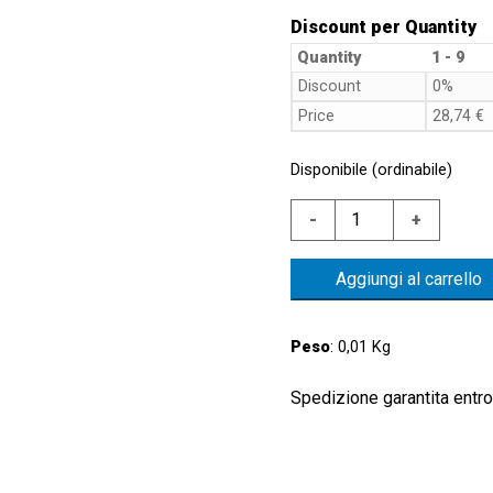
Discount per Quantity
Quantity
1 - 9
Discount
0%
Price
28,74
€
Disponibile (ordinabile)
LIVEL.ELETTROM.A
-
+
E
GALL.
Aggiungi al carrello
POLIPROP.
CONT.
NC
Peso
: 0,01 Kg
quantità
Spedizione garantita entro 