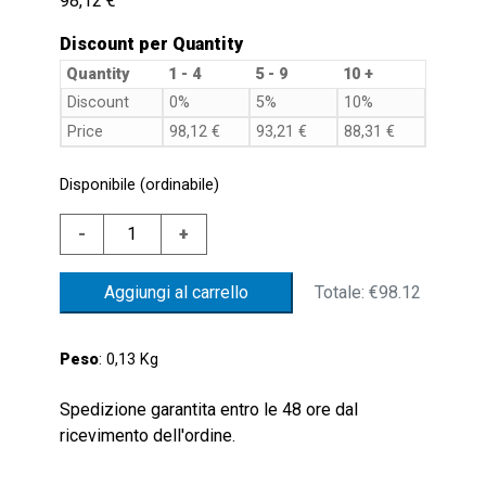
98,12
€
Discount per Quantity
Quantity
1 - 4
5 - 9
10 +
Discount
0%
5%
10%
Price
98,12
€
93,21
€
88,31
€
Disponibile (ordinabile)
LIVEL.FL.18X1,5
-
+
ALL.MIN.200SC.
GALL.
Totale:
€98.12
Aggiungi al carrello
NBR
quantità
Peso
: 0,13 Kg
Spedizione garantita entro le 48 ore dal
ricevimento dell'ordine.