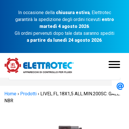
In occasione della
chiusura estiva
, Elettrotec
garantirà la spedizione degli ordini ricevuti
entro
martedì 4 agosto 2026
.
Gli ordini pervenuti dopo tale data saranno spediti
a partire da lunedì 24 agosto 2026
.
Home
›
Prodotti
›
LIVEL.FL.18X1,5 ALL.MIN.200SC. GALL.
NBR