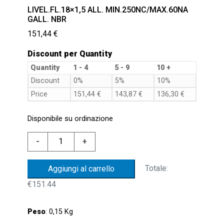
LIVEL.FL.18×1,5 ALL. MIN.250NC/MAX.60NA
GALL. NBR
151,44
€
Discount per Quantity
Quantity
1 - 4
5 - 9
10 +
Discount
0%
5%
10%
Price
151,44
€
143,87
€
136,30
€
Disponibile su ordinazione
LIVEL.FL.18x1,5
-
+
ALL.
MIN.250NC/MAX.60NA
Totale:
Aggiungi al carrello
GALL.
€151.44
NBR
quantità
Peso
: 0,15 Kg