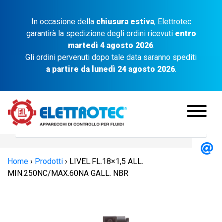
In occasione della
chiusura estiva
, Elettrotec
garantirà la spedizione degli ordini ricevuti
entro
martedì 4 agosto 2026
.
Gli ordini pervenuti dopo tale data saranno spediti
a partire da lunedì 24 agosto 2026
.
Home
›
Prodotti
›
LIVEL.FL.18×1,5 ALL.
MIN.250NC/MAX.60NA GALL. NBR