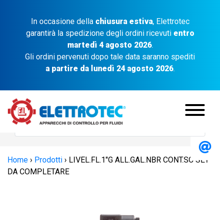
In occasione della
chiusura estiva
, Elettrotec
garantirà la spedizione degli ordini ricevuti
entro
martedì 4 agosto 2026
.
Gli ordini pervenuti dopo tale data saranno spediti
a partire da lunedì 24 agosto 2026
.
Home
›
Prodotti
›
LIVEL.FL.1″G ALL.GAL.NBR CONT.SC SET
DA COMPLETARE