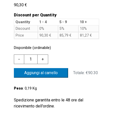
90,30
€
Discount per Quantity
Quantity
1 - 4
5 - 9
10 +
Discount
0%
5%
10%
Price
90,30
€
85,79
€
81,27
€
Disponibile (ordinabile)
LIVEL.FL.1"G
-
+
ALL.GAL.NBR
CONT.SC
Totale:
€90.30
Aggiungi al carrello
SET
DA
COMPLETARE
Peso
: 0,19 Kg
quantità
Spedizione garantita entro le 48 ore dal
ricevimento dell'ordine.