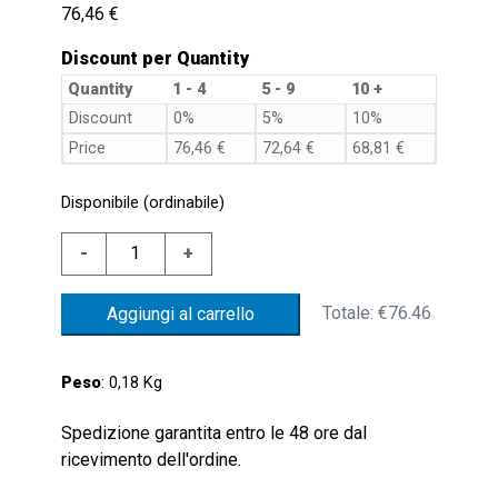
76,46
€
Discount per Quantity
Quantity
1 - 4
5 - 9
10 +
Discount
0%
5%
10%
Price
76,46
€
72,64
€
68,81
€
Disponibile (ordinabile)
LIVEL.FL.D.52
-
+
ALL.MIN.300NC.GALL.
NBR
Totale:
€76.46
Aggiungi al carrello
NON
REV.
quantità
Peso
: 0,18 Kg
Spedizione garantita entro le 48 ore dal
ricevimento dell'ordine.