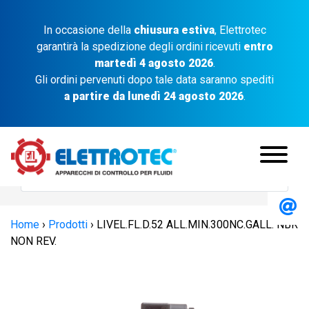
In occasione della
chiusura estiva
, Elettrotec
garantirà la spedizione degli ordini ricevuti
entro
martedì 4 agosto 2026
.
Gli ordini pervenuti dopo tale data saranno spediti
a partire da lunedì 24 agosto 2026
.
Home
›
Prodotti
›
LIVEL.FL.D.52 ALL.MIN.300NC.GALL. NBR
NON REV.