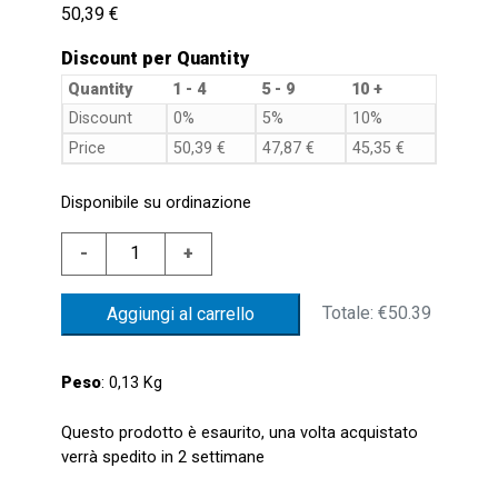
50,39
€
Discount per Quantity
Quantity
1 - 4
5 - 9
10 +
Discount
0%
5%
10%
Price
50,39
€
47,87
€
45,35
€
Disponibile su ordinazione
LIVEL.FL.D.54
-
+
PLAS.MIN.150NC.GALL.NBR
NON
Totale:
€50.39
Aggiungi al carrello
REV.
quantità
Peso
: 0,13 Kg
Questo prodotto è esaurito, una volta acquistato
verrà spedito in 2 settimane