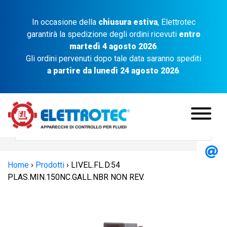
In occasione della
chiusura estiva
, Elettrotec
garantirà la spedizione degli ordini ricevuti
entro
martedì 4 agosto 2026
.
Gli ordini pervenuti dopo tale data saranno spediti
a partire da lunedì 24 agosto 2026
.
Home
›
Prodotti
›
LIVEL.FL.D.54
PLAS.MIN.150NC.GALL.NBR NON REV.