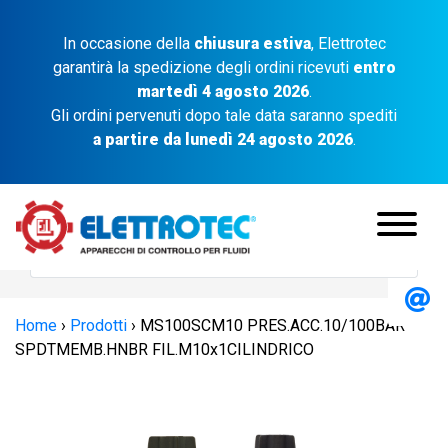
In occasione della
chiusura estiva
, Elettrotec
garantirà la spedizione degli ordini ricevuti
entro
martedì 4 agosto 2026
.
Gli ordini pervenuti dopo tale data saranno spediti
a partire da lunedì 24 agosto 2026
.
Home
›
Prodotti
›
MS100SCM10 PRES.ACC.10/100BAR
SPDTMEMB.HNBR FIL.M10x1CILINDRICO