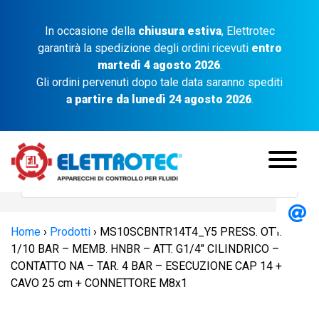
In occasione della
chiusura estiva
, Elettrotec
garantirà la spedizione degli ordini ricevuti
entro
martedì 4 agosto 2026
.
Gli ordini pervenuti dopo tale data saranno spediti
a partire da lunedì 24 agosto 2026
.
Home
›
Prodotti
›
MS10SCBNTR14T4_Y5 PRESS. OTT.
1/10 BAR – MEMB. HNBR – ATT. G1/4″ CILINDRICO –
CONTATTO NA – TAR. 4 BAR – ESECUZIONE CAP 14 +
CAVO 25 cm + CONNETTORE M8x1