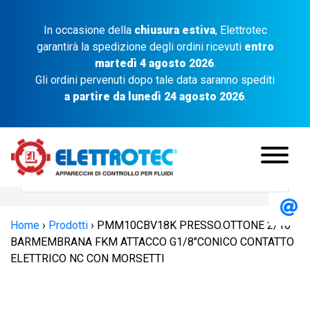
In occasione della
chiusura estiva
, Elettrotec
garantirà la spedizione degli ordini ricevuti
entro
martedì 4 agosto 2026
.
Gli ordini pervenuti dopo tale data saranno spediti
a partire da lunedì 24 agosto 2026
.
Home
›
Prodotti
›
PMM10CBV18K PRESSO.OTTONE 2/10
BARMEMBRANA FKM ATTACCO G1/8″CONICO CONTATTO
ELETTRICO NC CON MORSETTI