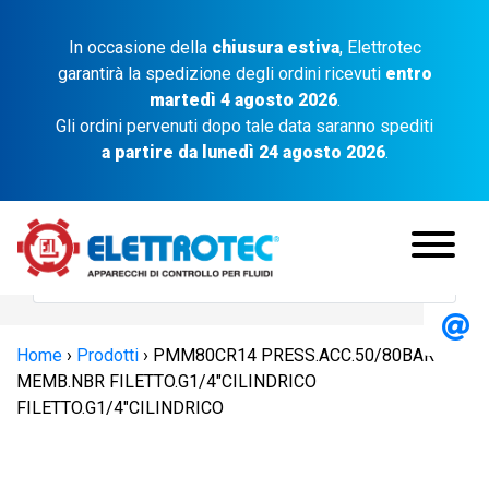
In occasione della
chiusura estiva
, Elettrotec
garantirà la spedizione degli ordini ricevuti
entro
martedì 4 agosto 2026
.
Gli ordini pervenuti dopo tale data saranno spediti
a partire da lunedì 24 agosto 2026
.
Home
›
Prodotti
›
PMM80CR14 PRESS.ACC.50/80BAR
MEMB.NBR FILETTO.G1/4″CILINDRICO
FILETTO.G1/4″CILINDRICO