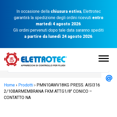
In occasione della
chiusura estiva
, Elettrotec
garantirà la spedizione degli ordini ricevuti
entro
martedì 4 agosto 2026
.
Gli ordini pervenuti dopo tale data saranno spediti
a partire da lunedì 24 agosto 2026
.
Home
›
Prodotti
›
PMN10AWV18KG PRESS. AISI316
2/10BARMEMBRANA FKM ATT.G1/8″ CONICO –
CONTATTO NA