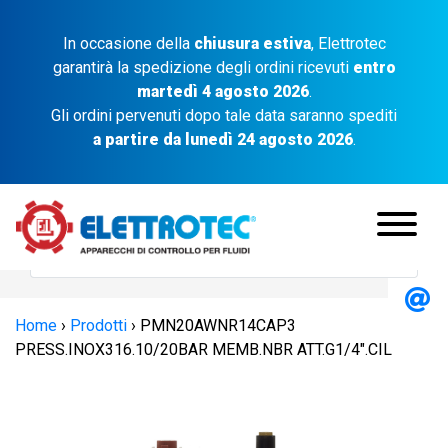
In occasione della
chiusura estiva
, Elettrotec
garantirà la spedizione degli ordini ricevuti
entro
martedì 4 agosto 2026
.
Gli ordini pervenuti dopo tale data saranno spediti
a partire da lunedì 24 agosto 2026
.
Home
›
Prodotti
›
PMN20AWNR14CAP3
PRESS.INOX316.10/20BAR MEMB.NBR ATT.G1/4″.CIL