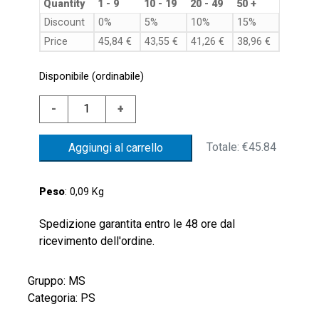
Quantity
1 - 9
10 - 19
20 - 49
50 +
Discount
0%
5%
10%
15%
Price
45,84
€
43,55
€
41,26
€
38,96
€
Disponibile (ordinabile)
PRES.ACC.ZINC.10/50BARMEMBRANA
-
+
HNBR
CONTATTO
Totale:
€45.84
Aggiungi al carrello
IN
SPDT
ATTACCO
Peso
: 0,09 Kg
AL
PROCESSO
Spedizione garantita entro le 48 ore dal
G1/8"CILINDRICO
ricevimento dell'ordine.
quantità
Gruppo: MS
Categoria: PS