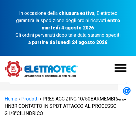
In occasione della
chiusura estiva
, Elettrotec
garantirà la spedizione degli ordini ricevuti
entro
martedì 4 agosto 2026
.
Gli ordini pervenuti dopo tale data saranno spediti
a partire da lunedì 24 agosto 2026
.
Home
›
Prodotti
›
PRES.ACC.ZINC.10/50BARMEMBRANA
HNBR CONTATTO IN SPDT ATTACCO AL PROCESSO
G1/8″CILINDRICO