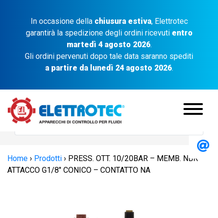
In occasione della
chiusura estiva
, Elettrotec
garantirà la spedizione degli ordini ricevuti
entro
martedì 4 agosto 2026
.
Gli ordini pervenuti dopo tale data saranno spediti
a partire da lunedì 24 agosto 2026
.
Home
›
Prodotti
›
PRESS. OTT. 10/20BAR – MEMB. NBR –
ATTACCO G1/8″ CONICO – CONTATTO NA