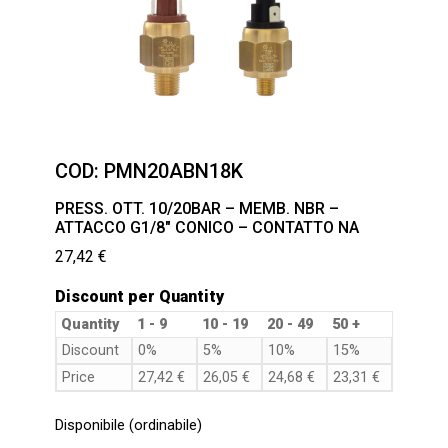
COD:
PMN20ABN18K
PRESS. OTT. 10/20BAR – MEMB. NBR –
ATTACCO G1/8″ CONICO – CONTATTO NA
27,42
€
Discount per Quantity
Quantity
1 - 9
10 - 19
20 - 49
50 +
Discount
0%
5%
10%
15%
Price
27,42
€
26,05
€
24,68
€
23,31
€
Disponibile (ordinabile)