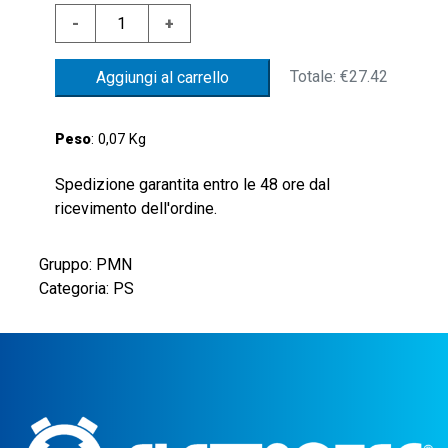
PRESS.
-
+
OTT.
10/20BAR
Totale:
€27.42
Aggiungi al carrello
-
MEMB.
NBR
Peso
: 0,07 Kg
-
ATTACCO
Spedizione garantita entro le 48 ore dal
G1/8"
ricevimento dell'ordine.
CONICO
-
Gruppo: PMN
CONTATTO
Categoria: PS
NA
quantità