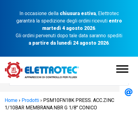
In occasione della
chiusura estiva
, Elettrotec
garantirà la spedizione degli ordini ricevuti
entro
martedì 4 agosto 2026
.
Gli ordini pervenuti dopo tale data saranno spediti
a partire da lunedì 24 agosto 2026
.
Home
›
Prodotti
›
PSM10FN18K PRESS. ACC.ZINC
1/10BAR MEMBRANA.NBR G 1/8″ CONICO