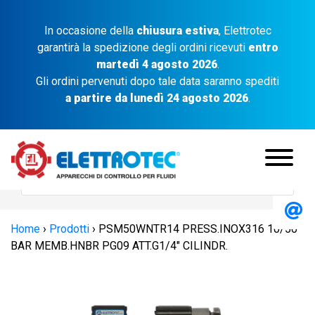
In occasione della
chiusura estiva
, Elettrotec
garantirà la spedizione degli ordini ricevuti
entro
martedì 4 agosto 2026
.
Gli ordini pervenuti dopo tale data saranno spediti
a partire da lunedì 24 agosto 2026
.
Home
›
Prodotti
›
PSM50WNTR14 PRESS.INOX316 10/50
BAR MEMB.HNBR PG09 ATT.G1/4″ CILINDR.